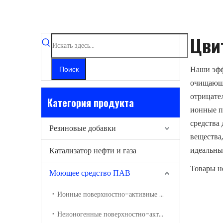
Цви
Наши эфф
Поиск
очищающи
отрицате
Категория продукта
ионные п
средства
Резиновые добавки
вещества
идеальны
Катализатор нефти и газа
Товары н
Моющее средство ПАВ
Ионные поверхностно-активные вещества
Неионогенные поверхностно-активные вещества