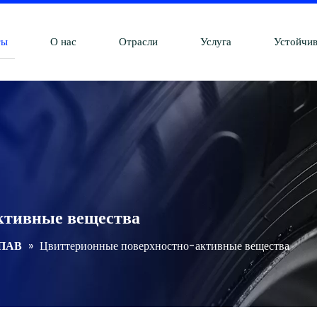
ты
О нас
Отрасли
Услуга
Устойчив
ктивные вещества
 ПАВ
»
Цвиттерионные поверхностно-активные вещества