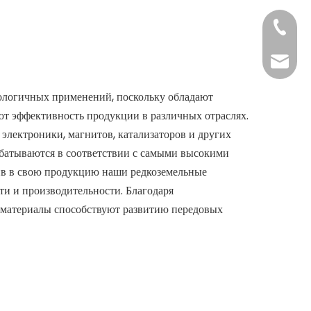
+86-37
+86-37
kingwa
ологичных применений, поскольку обладают
+86-37
 эффективность продукции в различных отраслях.
электроники, магнитов, катализаторов и других
батываются в соответствии с самыми высокими
чив в свою продукцию наши редкоземельные
ти и производительности. Благодаря
 материалы способствуют развитию передовых