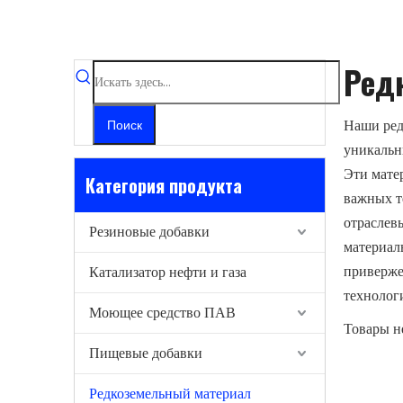
Ред
Наши ред
Поиск
уникальн
Эти мате
Категория продукта
важных т
отраслев
Резиновые добавки
материал
приверже
Катализатор нефти и газа
технолог
Моющее средство ПАВ
Товары н
Пищевые добавки
Редкоземельный материал