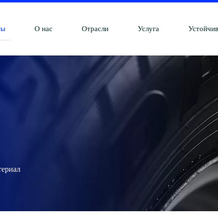
ты
О нас
Отрасли
Услуга
Устойчив
териал