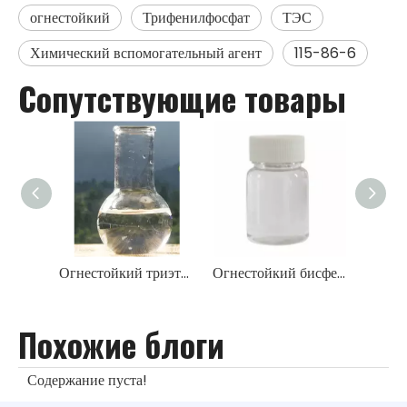
огнестойкий
Трифенилфосфат
ТЭС
Химический вспомогательный агент
115-86-6
Сопутствующие товары
Огнестойкий триэтилфосфат ТЭП
Огнестойкий бисфенол-А-бис(дифенилфосфат) BDP
Похожие блоги
Содержание пуста!