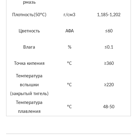
p
мазь
Плотность
(50
ºС
)
г/см3
1,185-1,202
Цветность
АФА
≤
60
Влага
%
≤
0.1
Точка кипения
ºС
≥
360
Температура
вспышки
ºС
≥
220
(закрытый тигель)
Температура
ºС
48-50
плавления