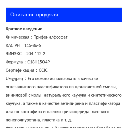
Описание продукта
Краткое введение
：
Химическая
Трифенилфосфат
：
КАС РН
115-86-6
：
ЭИНЭКС
204-112-2
：
Формула
C18H15O4P
：
Сертификация
CCIC
：
U
мудрец
Его можно использовать в качестве
огнезащитного пластификатора из целлюлозной смолы,
виниловой смолы, натурального каучука и синтетического
каучука, а также в качестве антипирена и пластификатора
для тонкого эфира и пленки триглицерида, жесткого
пенополиуретана, пластика и т. д.