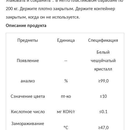
：
Упаковать и сохранить
В нетто пластиковом барабане по
200 кг. Держите плотно закрытым. Держите контейнер
закрытым, когда он не используется.
Описание продукта
Предметы
Единица
Спецификация
Белый
Появление
--
чешуйчатый
кристалл
анализ
%
≥99,0
C
значение цвета
пт-ко
≤
10
Кислотное число
мг КОН/г
≤0
.1
Замораживание
ºС
≥47,0