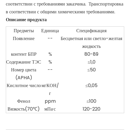
соответствии с требованиями заказчика. Транспортировка
в соответствии с общими химическими требованиями.
Описание продукта
Предметы
Единица
Спецификация
Появление
--
Бесцветная или светло-желтая
жидкость
контент БПР
%
80-89
Содержание ТЭС
%
≤1,0
Номер цвета
--
≤50
(APHA)
Кислотное число
мгКОН/
≤0,05
г
Фенол
ppm
≤100
Вязкость(70℃)
мПа·с
120-220