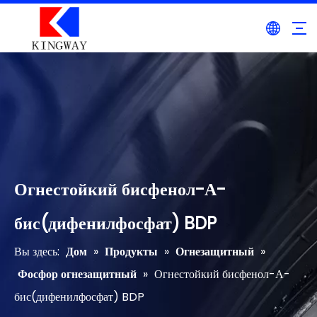
Огнестойкий бисфенол-А-
бис(дифенилфосфат) BDP
Вы здесь:
Дом
»
Продукты
»
Огнезащитный
»
Фосфор огнезащитный
»
Огнестойкий бисфенол-А-
бис(дифенилфосфат) BDP