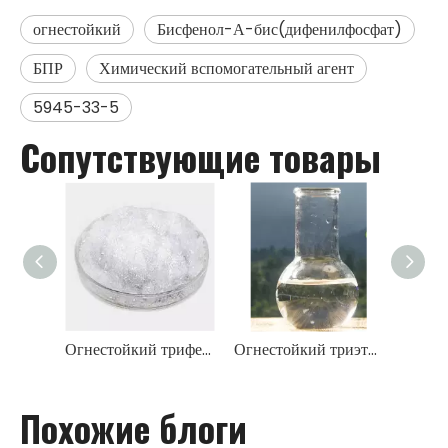
огнестойкий
Бисфенол-А-бис(дифенилфосфат)
БПР
Химический вспомогательный агент
5945-33-5
Сопутствующие товары
Огнестойкий трифенилфосфат TPP
Огнестойкий триэтилфосфат ТЭП
Похожие блоги