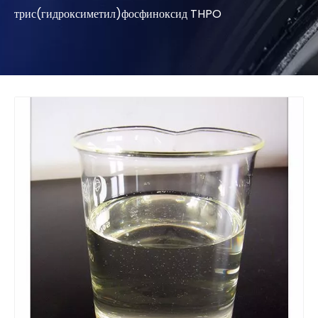
трис(гидроксиметил)фосфиноксид THPO