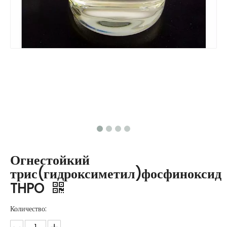
Огнестойкий
трис(гидроксиметил)фосфиноксид
THPO
Количество: