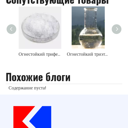
Огнестойкий трифенилфосфат TPP
Огнестойкий триэтилфосфат ТЭП
Похожие блоги
Содержание пуста!