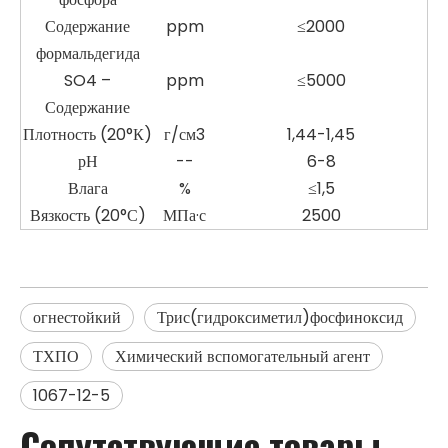
Содержание
ppm
≤2000
формальдегида
SO4 –
ppm
≤5000
Содержание
Плотность (20°К)
г/см3
1,44-1,45
рН
--
6-8
Влага
%
≤1,5
Вязкость (20°С)
МПа·с
2500
огнестойкий
Трис(гидроксиметил)фосфиноксид
ТХПО
Химический вспомогательный агент
1067-12-5
Сопутствующие товары