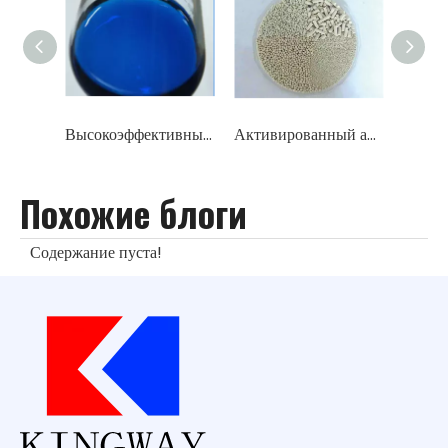
Высокоэффективный жидкий/твердый катализатор десульфурации (сульфированный фталоцианин кобальта)
Активированный алюминий/оксид алюминия/носитель катализатора (содержание Al2O3 96%-98%)
Похожие блоги
Содержание пуста!