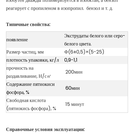
изобутен дважды полимеризуется в изооктан, а бензол
реагирует с пропиленом в изопропил. бензол и т. д.
Типичные свойства:
Экструдаты белого или серо-
появление
белого цвета.
Размер частиц, мм
Ф(6±0,5)×(5-25)
плотность упаковки, кг/л
0,9-1,1
прочность на
200мин
раздавливание, Н/с㎡
Содержание пятиокиси
60мин
фосфора, %
Свободная кислота
15 минут
(пятиокись фосфора), %
Справочные условия эксплуатации: