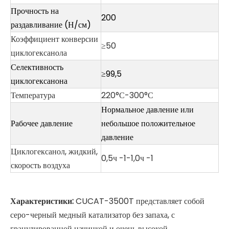
Прочность на
200
раздавливание (Н/см)
Коэффициент конверсии
≥50
циклогексанола
Селективность
≥99,5
циклогексанона
Температура
220°С-300°С
Нормальное давление или
Рабочее давление
небольшое положительное
давление
Циклогексанол, жидкий,
0,5ч -1-1,0ч -1
скорость воздуха
Характеристики:
CUCAT-3500T представляет собой
серо-черный медный катализатор без запаха, с
гранулированной начинкой и очень высокой