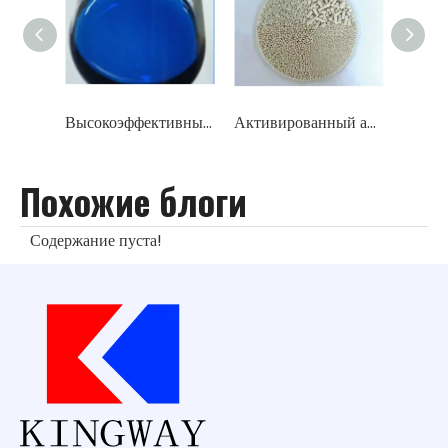
Высокоэффективный жидкий/твердый катализатор десульфурации (сульфированный фталоцианин кобальта)
Активированный алюминий/оксид алюминия/носитель катализатора (содержание Al2O3 96%-98%)
Похожие блоги
Содержание пуста!