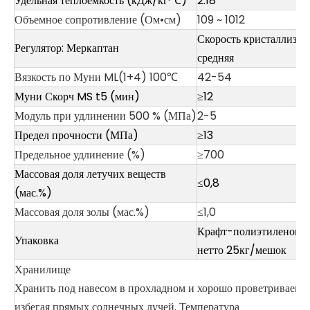
Удельная теплоемкость (кДж/кг·℃)
2.18
Объемное сопротивление (Ом•см)
109 ~ 1012
Скорость кристаллизац
Регулятор: Меркаптан
средняя
Вязкость по Муни ML(1+4) 100℃
42-54
Муни Скорч MS t5 (мин)
≥12
Модуль при удлинении 500 % (МПа)
2-5
Предел прочности (МПа)
≥13
Предельное удлинение (%)
≥700
Массовая доля летучих веществ
≤0,8
(мас.%)
Массовая доля золы (мас.%)
≤1,0
Крафт-полиэтиленовый
Упаковка
нетто 25кг/мешок
Хранилище
Хранить под навесом в прохладном и хорошо проветриваемом
избегая прямых солнечных лучей. Температура