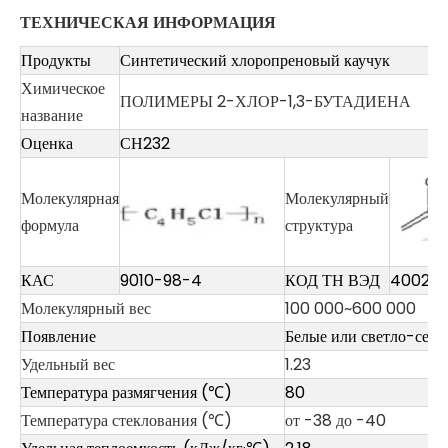
ТЕХНИЧЕСКАЯ ИНФОРМАЦИЯ
Продукты
Синтетический хлоропреновый каучук
Химическое
ПОЛИМЕРЫ 2-ХЛОР-1,3-БУТАДИЕНА
название
Оценка
СН232
Молекулярная
Молекулярный
формула
структура
КАС
9010-98-4
КОД ТН ВЭД
400249
Молекулярный вес
100 000~600 000
Появление
Белые или светло-сер
Удельный вес
1.23
Температура размягчения (℃)
80
Температура стеклования (℃)
от -38 до -40