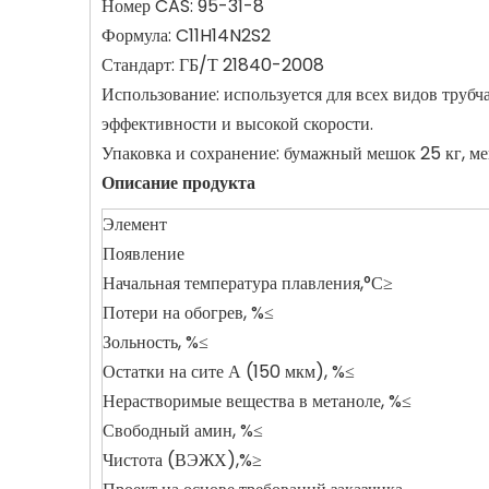
Номер CAS: 95-31-8
Формула: C11H14N2S2
Стандарт: ГБ/Т 21840-2008
Использование: используется для всех видов труб
эффективности и высокой скорости.
Упаковка и сохранение: бумажный мешок 25 кг, м
Описание продукта
Элемент
Появление
Начальная температура плавления,°С≥
Потери на обогрев, %≤
Зольность, %≤
Остатки на сите А (150 мкм), %≤
Нерастворимые вещества в метаноле, %≤
Свободный амин, %≤
Чистота (ВЭЖХ),%≥