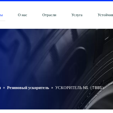
ты
О нас
Отрасли
Услуга
Устойчив
и
»
Резиновый ускоритель
»
УСКОРИТЕЛЬ NS（TBBS）