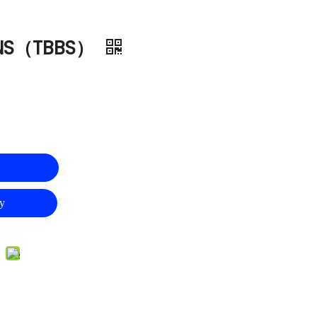
NS（TBBS）
у