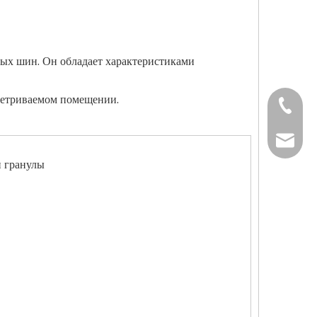
ных шин. Он обладает характеристиками
ветриваемом помещении.
+86-37
+86-37
kingwa
 гранулы
+86-37