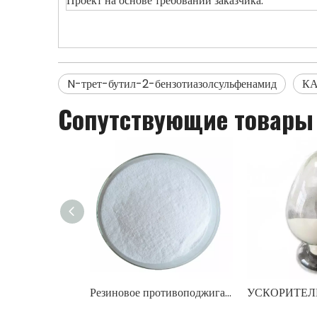
Проект на основе требований заказчика.
N-трет-бутил-2-бензотиазолсульфенамид
КА
Сопутствующие товары
Резиновое противоподжигающее средство CTP(PVI)
УСКОРИТЕЛ