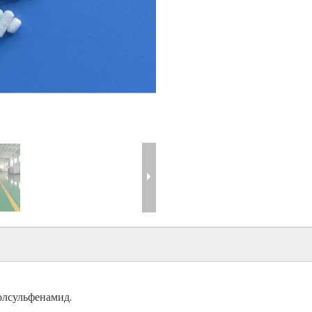
олсульфенамид.