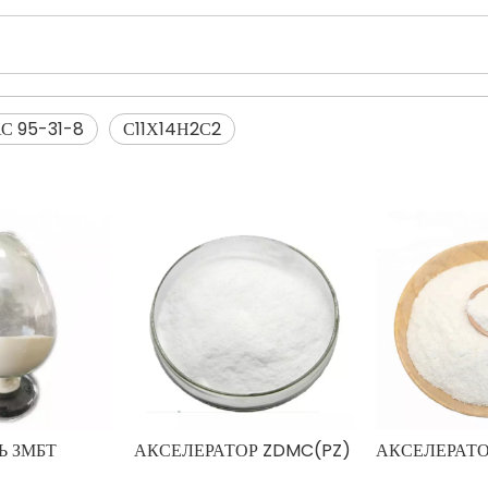
С 95-31-8
С11Х14Н2С2
Ь ЗМБТ
АКСЕЛЕРАТОР ZDMC(PZ)
АКСЕЛЕРАТО