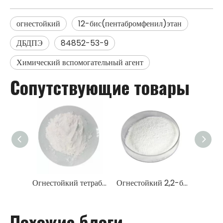
огнестойкий
12-бис(пентабромфенил)этан
ДБДПЭ
84852-53-9
Химический вспомогательный агент
Сопутствующие товары
Огнестойкий тетрабромфталевой ангидрид ТБПА
Огнестойкий 2,2-бис-(бромметил)-3-бром-1-пропанол TBNPA
Похожие блоги