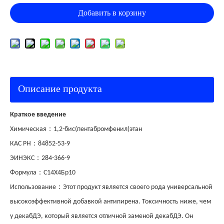
Добавить в корзину
Описание продукта
Краткое введение
：
Химическая
1,2-бис(пентабромфенил)этан
：
КАС РН
84852-53-9
：
ЭИНЭКС
284-366-9
：
Формула
С14Х4Бр10
：
Использование
Этот продукт является своего рода универсальной
высокоэффективной добавкой антипирена. Токсичность ниже, чем
у декабДЭ, который является отличной заменой декабДЭ. Он