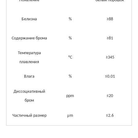
Появление
--
белый порошок
Белизна
%
≥
88
Содержание брома
%
≥
81
Температура
°С
≥
345
плавления
Влага
%
≤
0.
01
Диссоциативный
ppm
≤
20
бром
μ
Частичный размер
m
≤
2.6