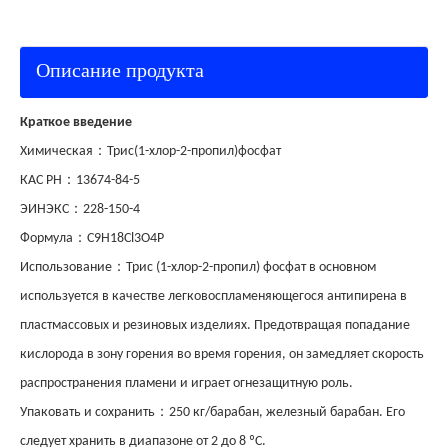
Описание продукта
Краткое введение
：
Химическая
Трис(1-хлор-2-пропил)фосфат
：
КАС РН
13674-84-5
：
ЭИНЭКС
228-150-4
：
Формула
C9H18Cl3O4P
：
Использование
Трис (1-хлор-2-пропил) фосфат в основном
используется в качестве легковоспламеняющегося антипирена в
пластмассовых и резиновых изделиях. Предотвращая попадание
кислорода в зону горения во время горения, он замедляет скорость
распространения пламени и играет огнезащитную роль.
：
Упаковать и сохранить
250 кг/барабан, железный барабан. Его
следует хранить в диапазоне от 2 до 8
ºС
.