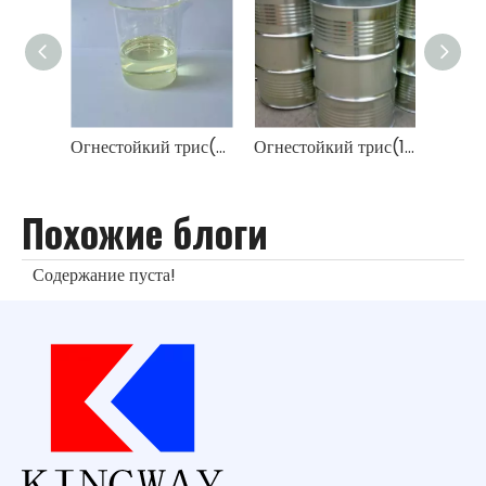
Огнестойкий трис(2,3-дихлорпропил)фосфат TDCPP
Огнестойкий трис(1,3-дихлор-2-пропил)фосфат TDCP
Похожие блоги
Содержание пуста!