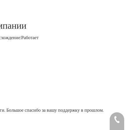
мпании
хождение:
Работает
ги. Большое спасибо за вашу поддержку в прошлом.
+86-37