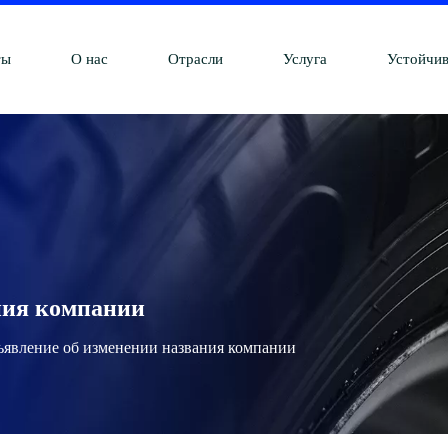
ты
О нас
Отрасли
Услуга
Устойчив
ния компании
явление об изменении названия компании