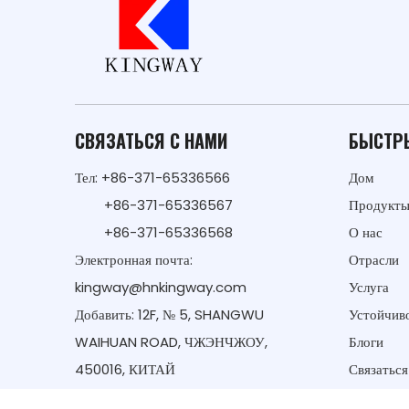
СВЯЗАТЬСЯ С НАМИ
БЫСТР
Тел: +86-371-65336566
Дом
+86-371-65336567
Продукт
+86-371-65336568
О нас
Электронная почта:
Отрасли
kingway@hnkingway.com
Услуга
Добавить: 12F, № 5, SHANGWU
Устойчиво
WAIHUAN ROAD, ЧЖЭНЧЖОУ,
Блоги
450016, КИТАЙ
Связаться
политика